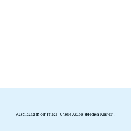
Betriebliches Gesundheitsmanagement
Wir bieten Gesundheitsstage, Yoga, Resilienzworkshops
und vieles mehr. Für Körper und Geist.
Ausbilder:innen / Praxisanleiter:innen
Alle Auszubildenden haben einen festen Ansprechpartner /
Ausbilder, der sie durch die Ausbildung eng begleitet.
Ausbildung in der Pflege: Unsere Azubis sprechen Klartext!